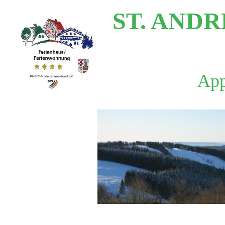
ST. AND
App